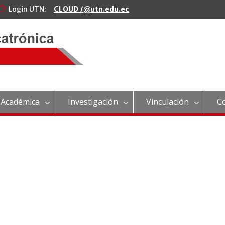
Login UTN:
CLOUD /@utn.edu.ec
 Académica
Investigación
Vinculación
C