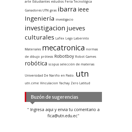
arte
Estudiantes
estudios
Feria Tecnológica
ibarra
ieee
Ganadores UTN
giras
Ingeniería
investigacio
investigacion
jueves
culturales
LaTex
Lego Laberinto
mecatronica
Materiales
normas
Robotboy
de dibujo
prótesis
Robot Games
robótica
scopus
selección de materias
utn
Universidad De Nariño en Pasto.
utn.cime
Vinculacion
Yachay
Zero Latitud
Buzón de sugerencias
" Ingresa aqui y envia tu comentario a
fica@utn.edu.ec"