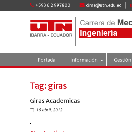
Skip
+593 6 2 997800
cime@utn.edu.ec
to
content
Portada
Información
Gestión
Tag:
giras
Giras Academicas
16 abril, 2012