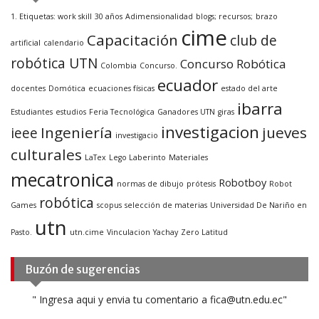
1. Etiquetas: work skill
30 años
Adimensionalidad
blogs; recursos;
brazo
cime
Capacitación
club de
artificial
calendario
robótica UTN
Concurso Robótica
Colombia
Concurso.
ecuador
docentes
Domótica
ecuaciones físicas
estado del arte
ibarra
Estudiantes
estudios
Feria Tecnológica
Ganadores UTN
giras
investigacion
Ingeniería
jueves
ieee
investigacio
culturales
LaTex
Lego Laberinto
Materiales
mecatronica
Robotboy
normas de dibujo
prótesis
Robot
robótica
Games
scopus
selección de materias
Universidad De Nariño en
utn
Pasto.
utn.cime
Vinculacion
Yachay
Zero Latitud
Buzón de sugerencias
" Ingresa aqui y envia tu comentario a fica@utn.edu.ec"