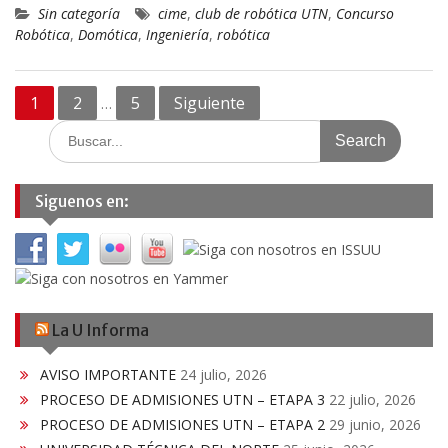
Sin categoría
cime
,
club de robótica UTN
,
Concurso
Robótica
,
Domótica
,
Ingeniería
,
robótica
Posts
1
2
5
Siguiente
…
pagination
Search
for:
Siguenos en:
La U Informa
AVISO IMPORTANTE
24 julio, 2026
PROCESO DE ADMISIONES UTN – ETAPA 3
22 julio, 2026
PROCESO DE ADMISIONES UTN – ETAPA 2
29 junio, 2026