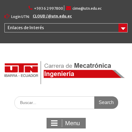
Skip
to
+593 6 2 997800
cime@utn.edu.ec
content
CLOUD /@utn.edu.ec
Login UTN:
Enlaces de Interés
Search
for:
Menu