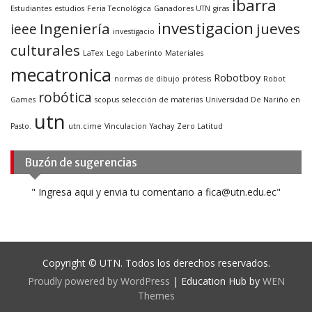
ibarra
Estudiantes
estudios
Feria Tecnológica
Ganadores UTN
giras
investigacion
Ingeniería
jueves
ieee
investigacio
culturales
LaTex
Lego Laberinto
Materiales
mecatronica
Robotboy
normas de dibujo
prótesis
Robot
robótica
Games
scopus
selección de materias
Universidad De Nariño en
utn
Pasto.
utn.cime
Vinculacion
Yachay
Zero Latitud
Buzón de sugerencias
" Ingresa aqui y envia tu comentario a fica@utn.edu.ec"
Copyright © UTN. Todos los derechos reservados.
Proudly powered by WordPress
|
Education Hub by
WEN
Themes