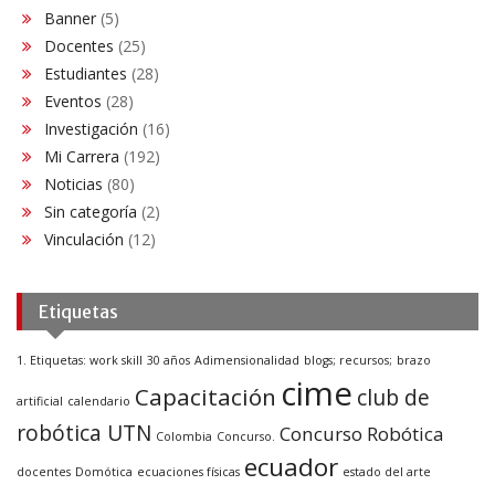
Banner
(5)
Docentes
(25)
Estudiantes
(28)
Eventos
(28)
Investigación
(16)
Mi Carrera
(192)
Noticias
(80)
Sin categoría
(2)
Vinculación
(12)
Etiquetas
1. Etiquetas: work skill
30 años
Adimensionalidad
blogs; recursos;
brazo
cime
Capacitación
club de
artificial
calendario
robótica UTN
Concurso Robótica
Colombia
Concurso.
ecuador
docentes
Domótica
ecuaciones físicas
estado del arte