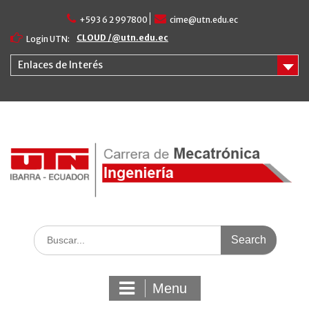
Skip
to
+593 6 2 997800
cime@utn.edu.ec
content
CLOUD /@utn.edu.ec
Login UTN:
Enlaces de Interés
Search
for:
Menu