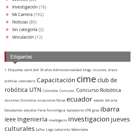
Investigación
(16)
Mi Carrera
(192)
Noticias
(80)
Sin categoría
(2)
Vinculación
(12)
Etiquetas
1. Etiquetas: work skill
30 años
Adimensionalidad
blogs; recursos;
brazo
cime
Capacitación
club de
artificial
calendario
robótica UTN
Concurso Robótica
Colombia
Concurso.
ecuador
docentes
Domótica
ecuaciones físicas
estado del arte
ibarra
Estudiantes
estudios
Feria Tecnológica
Ganadores UTN
giras
investigacion
Ingeniería
jueves
ieee
investigacio
culturales
LaTex
Lego Laberinto
Materiales