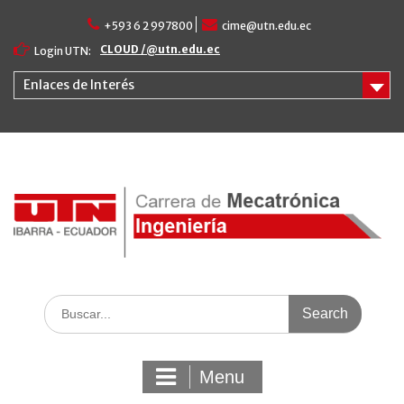
Skip
to
+593 6 2 997800
cime@utn.edu.ec
content
CLOUD /@utn.edu.ec
Login UTN:
Enlaces de Interés
Search
for:
Menu